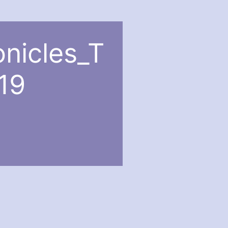
onicles_T
19