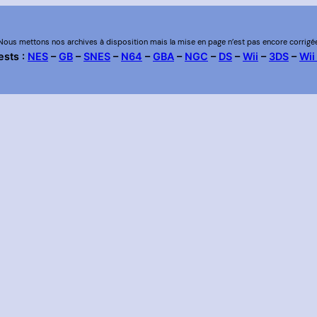
Nous mettons nos archives à disposition mais la mise en page n’est pas encore corrigé
ests :
NES
–
GB
–
SNES
–
N64
–
GBA
–
NGC
–
DS
–
Wii
–
3DS
–
Wii