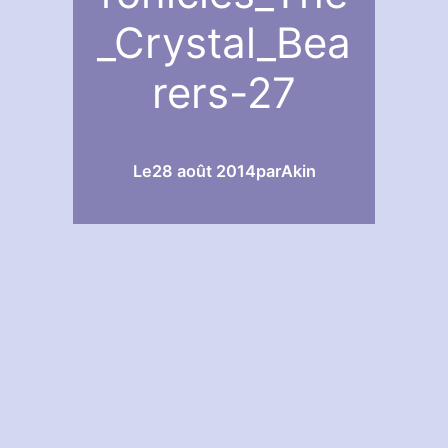
_Crystal_Bea
rers-27
Le
28 août 2014
par
Akin