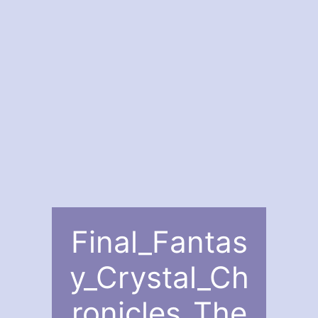
Final_Fantas
y_Crystal_Ch
ronicles_The