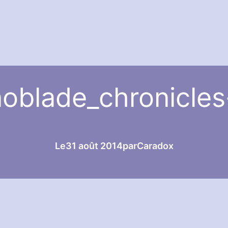
oblade_chronicle
Le
31 août 2014
par
Caradox