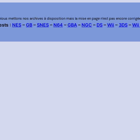
Nous mettons nos archives à disposition mais la mise en page n’est pas encore corrigé
ests :
NES
–
GB
–
SNES
–
N64
–
GBA
–
NGC
–
DS
–
Wii
–
3DS
–
Wii