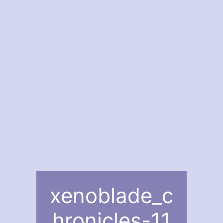
xenoblade_c
hronicles-11