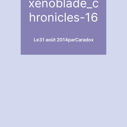
xenoblade_c
hronicles-16
Le
31 août 2014
par
Caradox