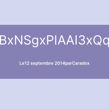
BxNSgxPIAAI3xQ
Le
12 septembre 2014
par
Caradox