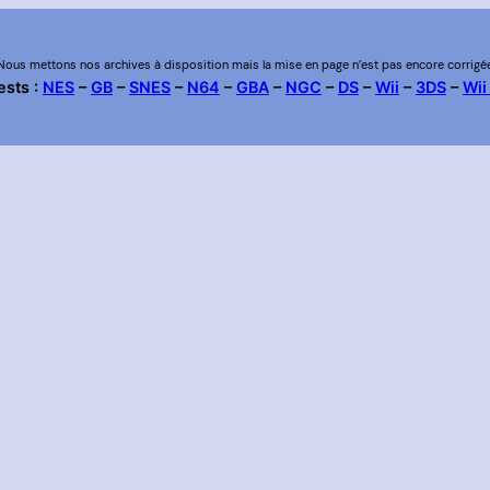
Nous mettons nos archives à disposition mais la mise en page n’est pas encore corrigé
ests :
NES
–
GB
–
SNES
–
N64
–
GBA
–
NGC
–
DS
–
Wii
–
3DS
–
Wii