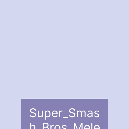
Super_Smas
h_Bros_Mele