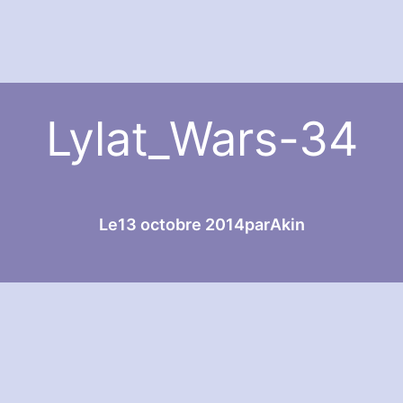
Lylat_Wars-34
Le
13 octobre 2014
par
Akin