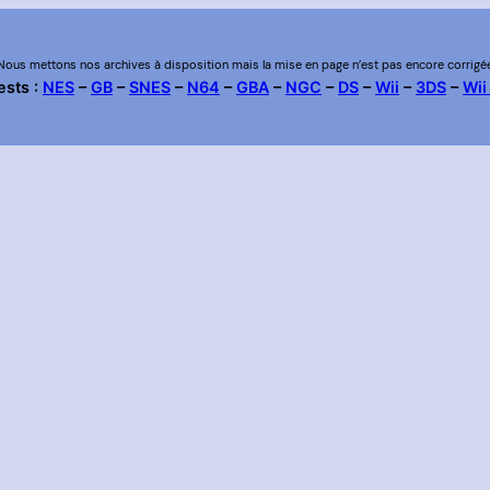
Nous mettons nos archives à disposition mais la mise en page n’est pas encore corrigé
ests :
NES
–
GB
–
SNES
–
N64
–
GBA
–
NGC
–
DS
–
Wii
–
3DS
–
Wii