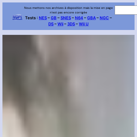
Aller
Nous mettons nos archives à disposition mais la mise en page
R
n’est pas encore corrigée
au
e
Tests :
NES
–
GB
–
SNES
–
N64
–
GBA
–
NGC
–
contenu
DS
–
Wii
–
3DS
–
Wii U
c
h
e
r
c
h
e
r