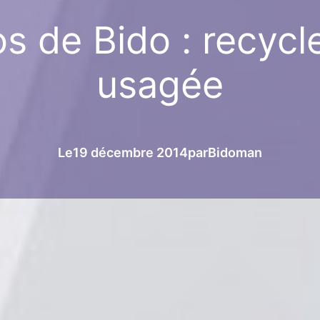
s de Bido : recycl
usagée
Le
19 décembre 2014
par
Bidoman