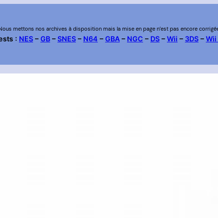
Nous mettons nos archives à disposition mais la mise en page n’est pas encore corrigé
ests :
NES
–
GB
–
SNES
–
N64
–
GBA
–
NGC
–
DS
–
Wii
–
3DS
–
Wii