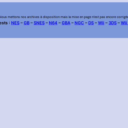
Nous mettons nos archives à disposition mais la mise en page n’est pas encore corrigé
ests :
NES
–
GB
–
SNES
–
N64
–
GBA
–
NGC
–
DS
–
Wii
–
3DS
–
Wii