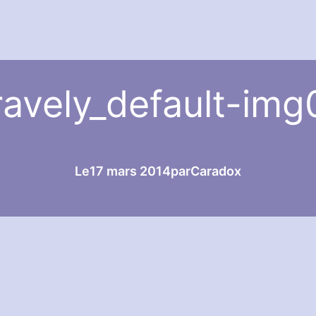
ravely_default-img
Le
17 mars 2014
par
Caradox