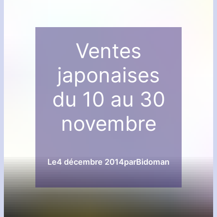
Ventes
japonaises
du 10 au 30
novembre
Le
4 décembre 2014
par
Bidoman