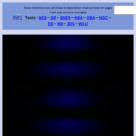
Aller
Nous mettons nos archives à disposition mais la mise en page
R
n’est pas encore corrigée
au
e
Tests :
NES
–
GB
–
SNES
–
N64
–
GBA
–
NGC
–
contenu
DS
–
Wii
–
3DS
–
Wii U
c
h
e
r
c
h
e
r