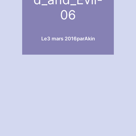
06
Le
3 mars 2016
par
Akin