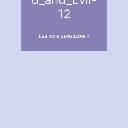
12
Le
3 mars 2016
par
Akin