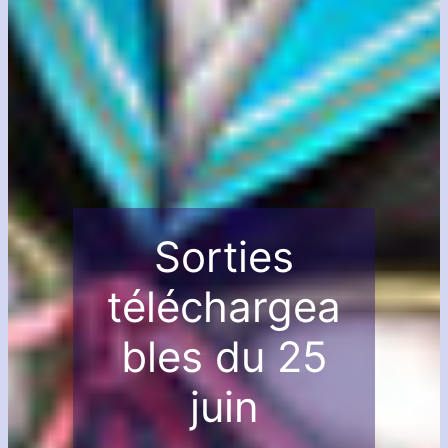
Sorties
téléchargea
bles du 25
juin