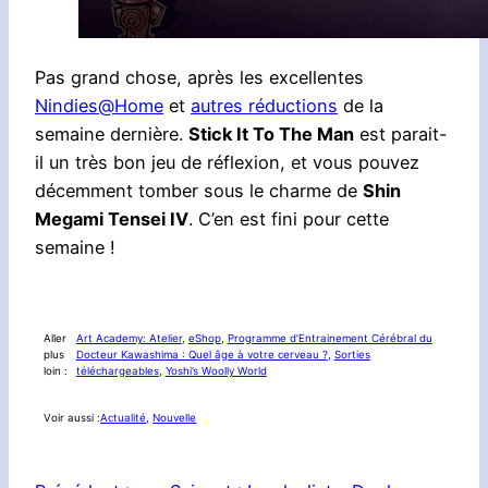
Pas grand chose, après les excellentes
Nindies@Home
et
autres réductions
de la
semaine dernière.
Stick It To The Man
est parait-
il un très bon jeu de réflexion, et vous pouvez
décemment tomber sous le charme de
Shin
Megami Tensei IV
. C’en est fini pour cette
semaine !
Aller
Art Academy: Atelier
, 
eShop
, 
Programme d’Entrainement Cérébral du
plus
Docteur Kawashima : Quel âge à votre cerveau ?
, 
Sorties
loin :
téléchargeables
, 
Yoshi’s Woolly World
Voir aussi :
Actualité
, 
Nouvelle