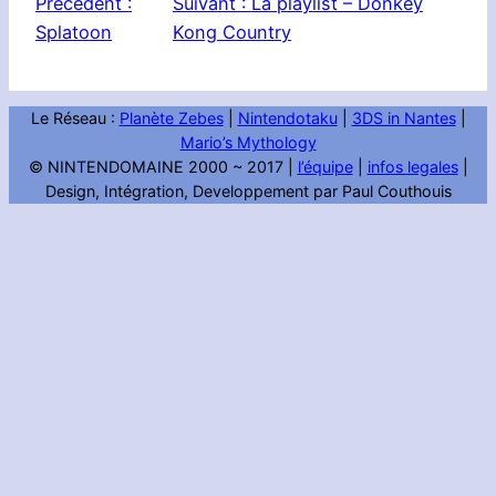
Précédent :
Suivant :
La playlist – Donkey
Splatoon
Kong Country
Le Réseau :
Planète Zebes
|
Nintendotaku
|
3DS in Nantes
|
Mario’s Mythology
© NINTENDOMAINE 2000 ~ 2017 |
l’équipe
|
infos legales
|
Design, Intégration, Developpement par Paul Couthouis