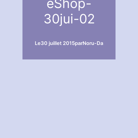
eShop-
30jui-02
Le
30 juillet 2015
par
Noru-Da