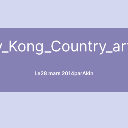
_Kong_Country_ar
Le
28 mars 2014
par
Akin