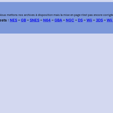
Nous mettons nos archives à disposition mais la mise en page n’est pas encore corrigé
ests :
NES
–
GB
–
SNES
–
N64
–
GBA
–
NGC
–
DS
–
Wii
–
3DS
–
Wii