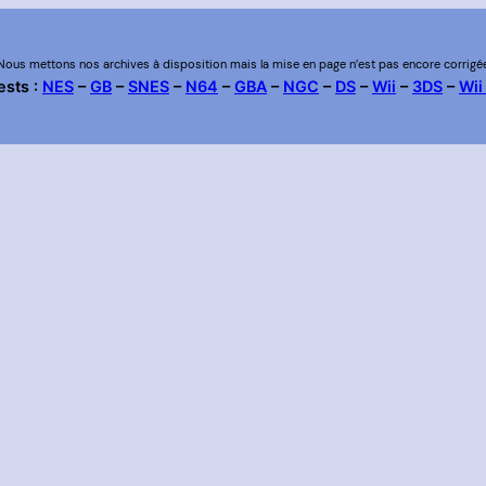
Nous mettons nos archives à disposition mais la mise en page n’est pas encore corrigé
ests :
NES
–
GB
–
SNES
–
N64
–
GBA
–
NGC
–
DS
–
Wii
–
3DS
–
Wii