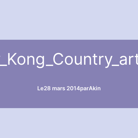
_Kong_Country_ar
Le
28 mars 2014
par
Akin