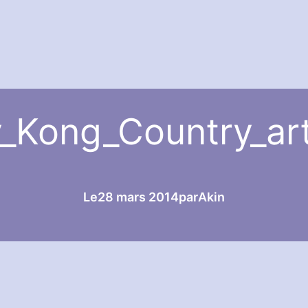
_Kong_Country_ar
Le
28 mars 2014
par
Akin