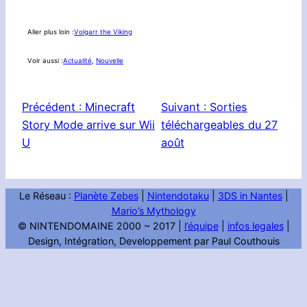
Aller plus loin :
Volgarr the Viking
Voir aussi :
Actualité
, 
Nouvelle
Précédent :
Minecraft
Suivant :
Sorties
Story Mode arrive sur Wii
téléchargeables du 27
U
août
Le Réseau :
Planète Zebes
|
Nintendotaku
|
3DS in Nantes
|
Mario’s Mythology
© NINTENDOMAINE 2000 ~ 2017 |
l’équipe
|
infos legales
|
Design, Intégration, Developpement par Paul Couthouis