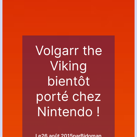
Volgarr the
Viking
bientôt
porté chez
Nintendo !
Le
26 août 2015
par
Bidoman