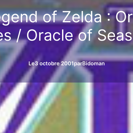
gend of Zelda : Or
s / Oracle of Sea
Le
3 octobre 2001
par
Bidoman