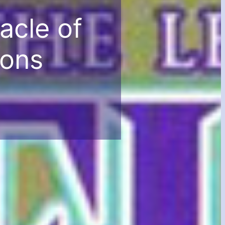
acle of
sons