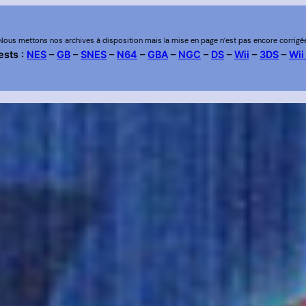
Nous mettons nos archives à disposition mais la mise en page n’est pas encore corrigé
ests :
NES
–
GB
–
SNES
–
N64
–
GBA
–
NGC
–
DS
–
Wii
–
3DS
–
Wii