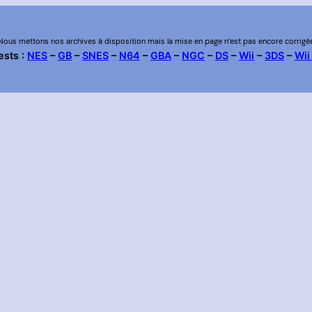
Nous mettons nos archives à disposition mais la mise en page n’est pas encore corrigé
ests :
NES
–
GB
–
SNES
–
N64
–
GBA
–
NGC
–
DS
–
Wii
–
3DS
–
Wii