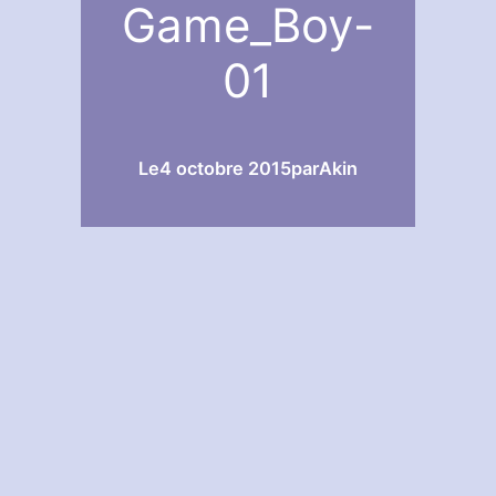
Game_Boy-
01
Le
4 octobre 2015
par
Akin