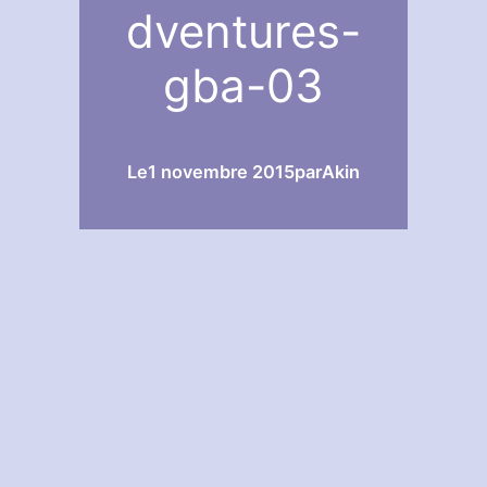
dventures-
gba-03
Le
1 novembre 2015
par
Akin