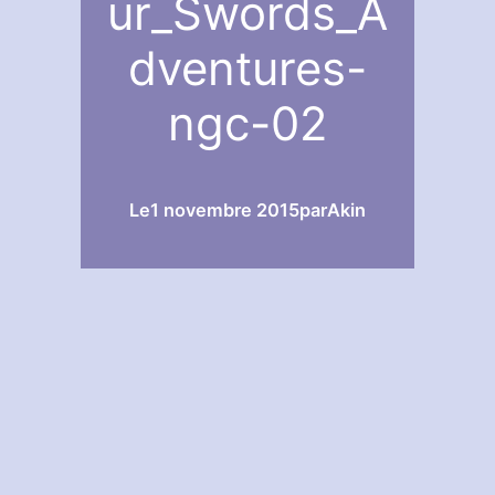
ur_Swords_A
dventures-
ngc-02
Le
1 novembre 2015
par
Akin