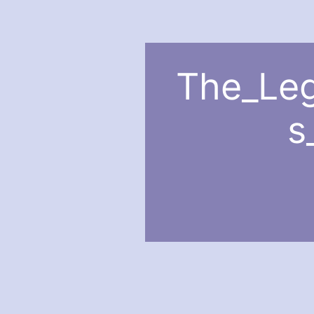
The_Leg
s