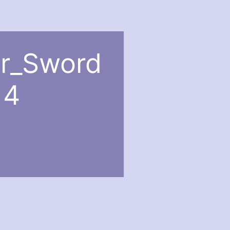
ur_Sword
14