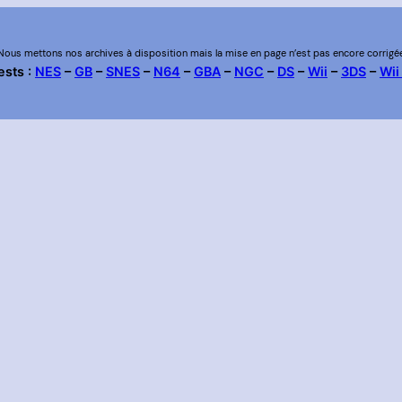
Nous mettons nos archives à disposition mais la mise en page n’est pas encore corrigé
ests :
NES
–
GB
–
SNES
–
N64
–
GBA
–
NGC
–
DS
–
Wii
–
3DS
–
Wii