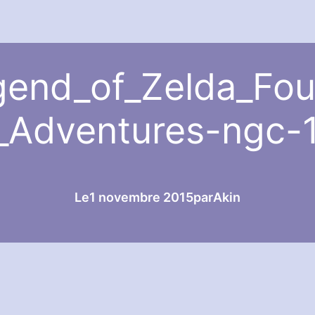
end_of_Zelda_Fo
_Adventures-ngc-
Le
1 novembre 2015
par
Akin