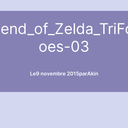
end_of_Zelda_TriF
oes-03
Le
9 novembre 2015
par
Akin