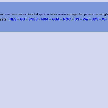
Nous mettons nos archives à disposition mais la mise en page n’est pas encore corrigé
ests :
NES
–
GB
–
SNES
–
N64
–
GBA
–
NGC
–
DS
–
Wii
–
3DS
–
Wii