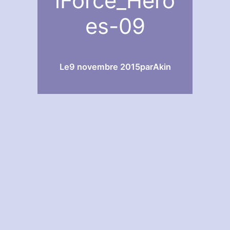
iForce_Hero
es-09
Le
9 novembre 2015
par
Akin