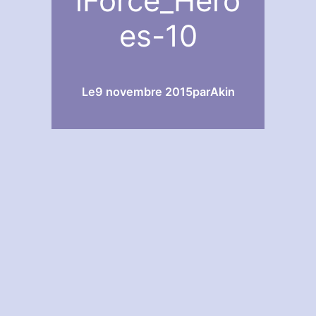
iForce_Hero
es-10
Le
9 novembre 2015
par
Akin