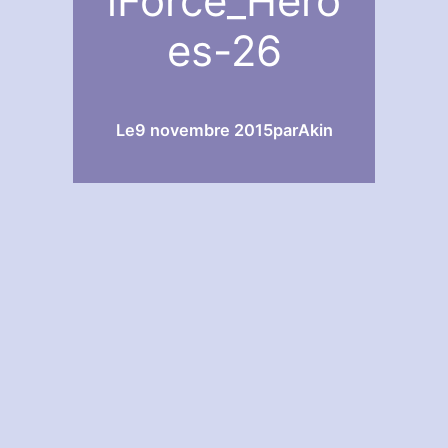
iForce_Hero
es-26
Le
9 novembre 2015
par
Akin