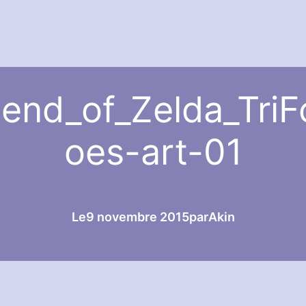
end_of_Zelda_TriF
oes-art-01
Le
9 novembre 2015
par
Akin