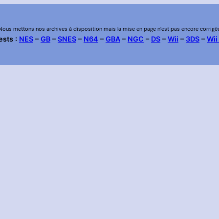
Nous mettons nos archives à disposition mais la mise en page n’est pas encore corrigé
ests :
NES
–
GB
–
SNES
–
N64
–
GBA
–
NGC
–
DS
–
Wii
–
3DS
–
Wii