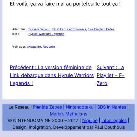
Et voilà, ça va faire mal au portefeuille tout ça !
Aller plus
Bravely Second
, 
Final Fantasy Explorers
, 
Fire Emblem Fates
, 
loin :
Hyrule Warriors Legends
Voir aussi :
Actualité
, 
Nouvelle
Précédent :
La version féminine de
Suivant :
La
Link débarque dans Hyrule Warriors
Playlist – F-
Legends !
Zero
Le Réseau :
Planète Zebes
|
Nintendotaku
|
3DS in Nantes
|
Mario’s Mythology
© NINTENDOMAINE 2000 ~ 2017 |
l’équipe
|
infos legales
|
Design, Intégration, Developpement par Paul Couthouis