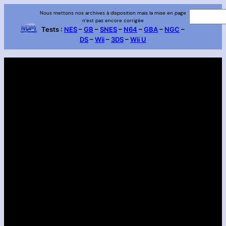
Aller
Nous mettons nos archives à disposition mais la mise en page
R
n’est pas encore corrigée
au
e
Tests :
NES
–
GB
–
SNES
–
N64
–
GBA
–
NGC
–
contenu
DS
–
Wii
–
3DS
–
Wii U
c
h
e
r
c
h
e
r