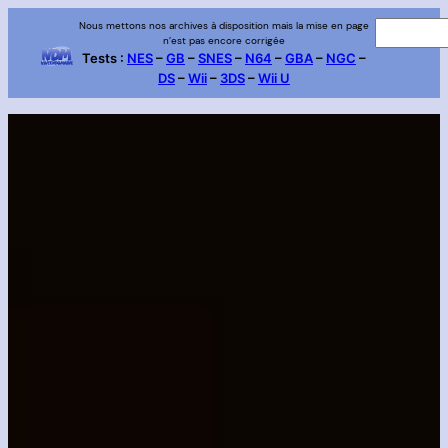
Aller
Nous mettons nos archives à disposition mais la mise en page
R
n’est pas encore corrigée
au
e
Tests :
NES
–
GB
–
SNES
–
N64
–
GBA
–
NGC
–
contenu
DS
–
Wii
–
3DS
–
Wii U
c
h
e
r
c
h
e
r