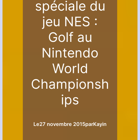
spéciale du
jeu NES :
Golf au
Nintendo
World
Championsh
ips
Le
27 novembre 2015
par
Kayin