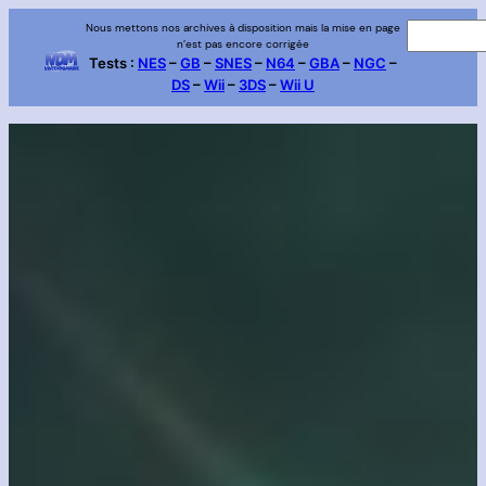
Aller
Nous mettons nos archives à disposition mais la mise en page
R
n’est pas encore corrigée
au
e
Tests :
NES
–
GB
–
SNES
–
N64
–
GBA
–
NGC
–
contenu
DS
–
Wii
–
3DS
–
Wii U
c
h
e
r
c
h
e
r