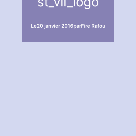
st_vii_logo
Le
20 janvier 2016
par
Fire Rafou