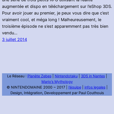
augmentée et dispo en téléchargement sur l’eShop 3DS.
Pour avoir jouer au premier, je peux vous dire que c’est
vraiment cool, et méga long ! Malheureusement, le
troisième épisode ne s’est apparemment pas très bien
vendu…
3 juillet 2014
Le Réseau :
Planète Zebes
|
Nintendotaku
|
3DS in Nantes
|
Mario’s Mythology
© NINTENDOMAINE 2000 ~ 2017 |
l’équipe
|
infos legales
|
Design, Intégration, Developpement par Paul Couthouis