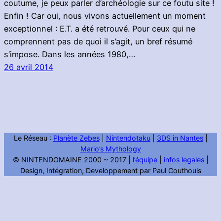
coutume, je peux parler d’archéologie sur ce foutu site !
Enfin ! Car oui, nous vivons actuellement un moment
exceptionnel : E.T. a été retrouvé. Pour ceux qui ne
comprennent pas de quoi il s’agit, un bref résumé
s’impose. Dans les années 1980,…
26 avril 2014
Le Réseau :
Planète Zebes
|
Nintendotaku
|
3DS in Nantes
|
Mario’s Mythology
© NINTENDOMAINE 2000 ~ 2017 |
l’équipe
|
infos legales
|
Design, Intégration, Developpement par Paul Couthouis