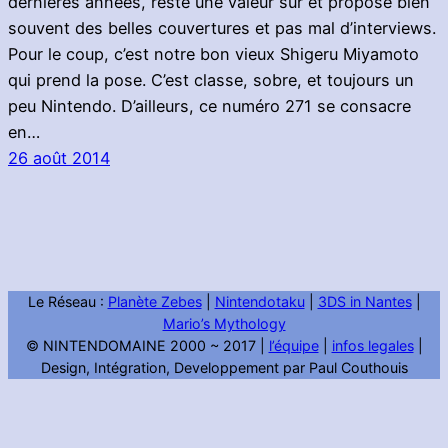
dernières années, reste une valeur sûr et propose bien
souvent des belles couvertures et pas mal d’interviews.
Pour le coup, c’est notre bon vieux Shigeru Miyamoto
qui prend la pose. C’est classe, sobre, et toujours un
peu Nintendo. D’ailleurs, ce numéro 271 se consacre
en…
26 août 2014
Le Réseau :
Planète Zebes
|
Nintendotaku
|
3DS in Nantes
|
Mario’s Mythology
© NINTENDOMAINE 2000 ~ 2017 |
l’équipe
|
infos legales
|
Design, Intégration, Developpement par Paul Couthouis