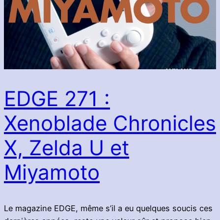
EDGE 271 :
Xenoblade Chronicles
X, Zelda U et
Miyamoto
Le magazine EDGE, même s’il a eu quelques soucis ces