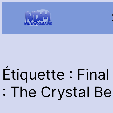
Aller
au
contenu
T
Étiquette :
Final
: The Crystal Be