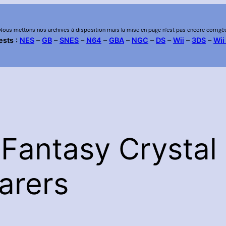
Nous mettons nos archives à disposition mais la mise en page n’est pas encore corrigé
ests :
NES
–
GB
–
SNES
–
N64
–
GBA
–
NGC
–
DS
–
Wii
–
3DS
–
Wii
 Fantasy Crystal
arers