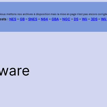
Nous mettons nos archives à disposition mais la mise en page n’est pas encore corrigé
ests :
NES
–
GB
–
SNES
–
N64
–
GBA
–
NGC
–
DS
–
Wii
–
3DS
–
Wii
ware