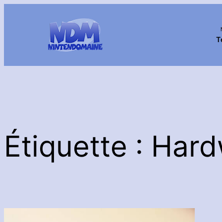
Aller
au
contenu
T
Étiquette :
Hard