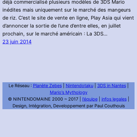
déjà commercialisé plusieurs modèles de 3DS Mario
inédites mais uniquement sur le marché des mangeurs
de riz. C’est le site de vente en ligne, Play Asia qui vient
d’annoncer la sortie de l’une d’entre elles, en juillet
prochain, sur le marché américain : La 3DS…
23 juin 2014
Le Réseau :
Planète Zebes
|
Nintendotaku
|
3DS in Nantes
|
Mario’s Mythology
© NINTENDOMAINE 2000 ~ 2017 |
l’équipe
|
infos legales
|
Design, Intégration, Developpement par Paul Couthouis