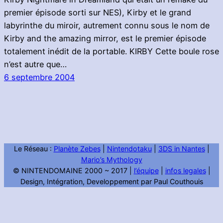
premier épisode sorti sur NES), Kirby et le grand
labyrinthe du miroir, autrement connu sous le nom de
Kirby and the amazing mirror, est le premier épisode
totalement inédit de la portable. KIRBY Cette boule rose
n’est autre que…
6 septembre 2004
Le Réseau :
Planète Zebes
|
Nintendotaku
|
3DS in Nantes
|
Mario’s Mythology
© NINTENDOMAINE 2000 ~ 2017 |
l’équipe
|
infos legales
|
Design, Intégration, Developpement par Paul Couthouis