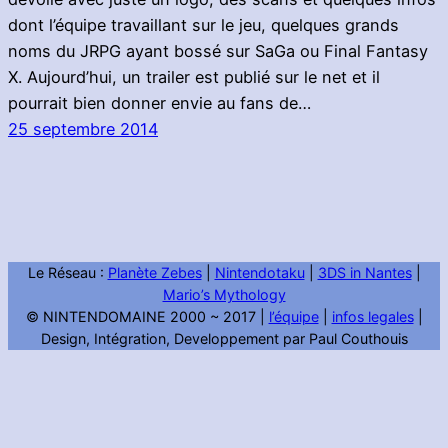
dont l’équipe travaillant sur le jeu, quelques grands
noms du JRPG ayant bossé sur SaGa ou Final Fantasy
X. Aujourd’hui, un trailer est publié sur le net et il
pourrait bien donner envie au fans de…
25 septembre 2014
Le Réseau :
Planète Zebes
|
Nintendotaku
|
3DS in Nantes
|
Mario’s Mythology
© NINTENDOMAINE 2000 ~ 2017 |
l’équipe
|
infos legales
|
Design, Intégration, Developpement par Paul Couthouis