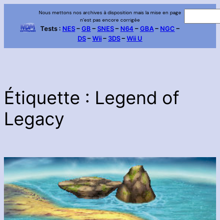
Aller
Nous mettons nos archives à disposition mais la mise en page
R
n’est pas encore corrigée
au
e
Tests :
NES
–
GB
–
SNES
–
N64
–
GBA
–
NGC
–
contenu
DS
–
Wii
–
3DS
–
Wii U
c
h
e
r
c
Étiquette :
Legend of
h
Legacy
e
r