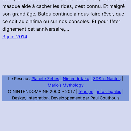
masque aide à cacher les rides, c’est connu. Et malgré
son grand âge, Batou continue à nous faire rêver, que
ce soit au cinéma ou sur nos consoles. Et pour fêter
dignement cet anniversaire,…
3 juin 2014
Le Réseau :
Planète Zebes
|
Nintendotaku
|
3DS in Nantes
|
Mario’s Mythology
© NINTENDOMAINE 2000 ~ 2017 |
l’équipe
|
infos legales
|
Design, Intégration, Developpement par Paul Couthouis