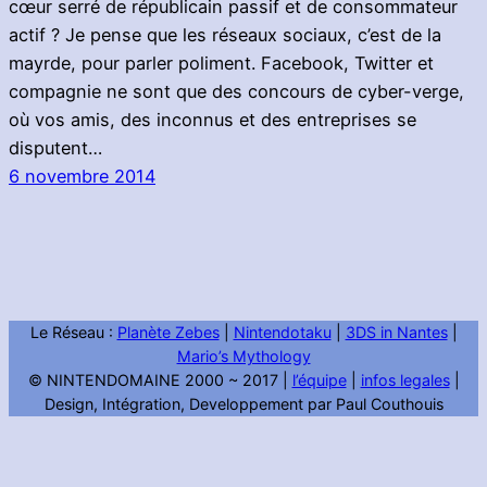
cœur serré de républicain passif et de consommateur
actif ? Je pense que les réseaux sociaux, c’est de la
mayrde, pour parler poliment. Facebook, Twitter et
compagnie ne sont que des concours de cyber-verge,
où vos amis, des inconnus et des entreprises se
disputent…
6 novembre 2014
Le Réseau :
Planète Zebes
|
Nintendotaku
|
3DS in Nantes
|
Mario’s Mythology
© NINTENDOMAINE 2000 ~ 2017 |
l’équipe
|
infos legales
|
Design, Intégration, Developpement par Paul Couthouis