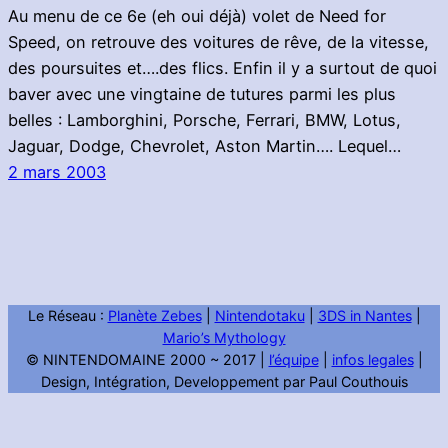
Au menu de ce 6e (eh oui déjà) volet de Need for
Speed, on retrouve des voitures de rêve, de la vitesse,
des poursuites et….des flics. Enfin il y a surtout de quoi
baver avec une vingtaine de tutures parmi les plus
belles : Lamborghini, Porsche, Ferrari, BMW, Lotus,
Jaguar, Dodge, Chevrolet, Aston Martin…. Lequel…
2 mars 2003
Le Réseau :
Planète Zebes
|
Nintendotaku
|
3DS in Nantes
|
Mario’s Mythology
© NINTENDOMAINE 2000 ~ 2017 |
l’équipe
|
infos legales
|
Design, Intégration, Developpement par Paul Couthouis