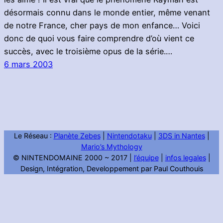
désormais connu dans le monde entier, même venant
de notre France, cher pays de mon enfance… Voici
donc de quoi vous faire comprendre d’où vient ce
succès, avec le troisième opus de la série.…
6 mars 2003
Le Réseau :
Planète Zebes
|
Nintendotaku
|
3DS in Nantes
|
Mario’s Mythology
© NINTENDOMAINE 2000 ~ 2017 |
l’équipe
|
infos legales
|
Design, Intégration, Developpement par Paul Couthouis