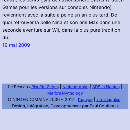
Games pour les versions sur consoles Nintendo)
reviennent avec la suite à peine un an plus tard. De
quoi retrouver la belle Nina et son ami Max dans une
seconde aventure sur Wii, dans la plus pure tradition
du…
19 mai 2009
Le Réseau :
Planète Zebes
|
Nintendotaku
|
3DS in Nantes
|
Mario’s Mythology
© NINTENDOMAINE 2000 ~ 2017 |
l’équipe
|
infos legales
|
Design, Intégration, Developpement par Paul Couthouis