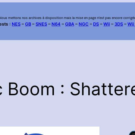
Nous mettons nos archives à disposition mais la mise en page n’est pas encore corrigé
ests :
NES
–
GB
–
SNES
–
N64
–
GBA
–
NGC
–
DS
–
Wii
–
3DS
–
Wii
 Boom : Shatter