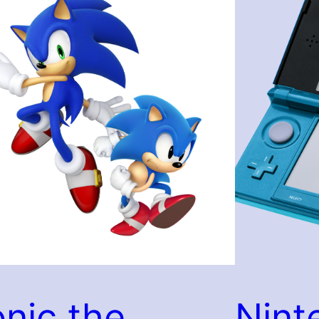
nic the
Nint