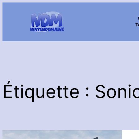
Aller
au
contenu
T
Étiquette :
Sonic