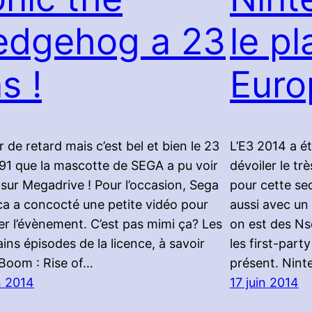
edgehog a 23
le p
s !
Euro
r de retard mais c’est bel et bien le 23
L’E3 2014 a é
991 que la mascotte de SEGA a pu voir
dévoiler le tr
r sur Megadrive ! Pour l’occasion, Sega
pour cette se
a a concocté une petite vidéo pour
aussi avec un
er l’évènement. C’est pas mimi ça? Les
on est des Ns
ins épisodes de la licence, à savoir
les first-party
Boom : Rise of…
présent. Nint
n 2014
17 juin 2014