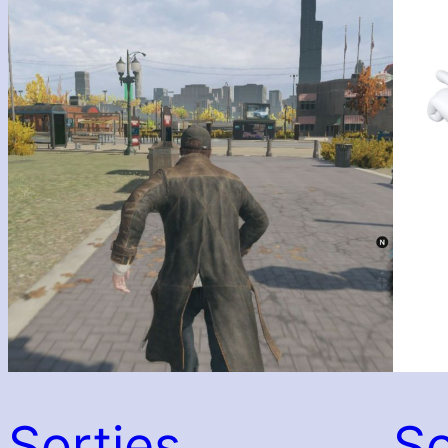
Sorties
So